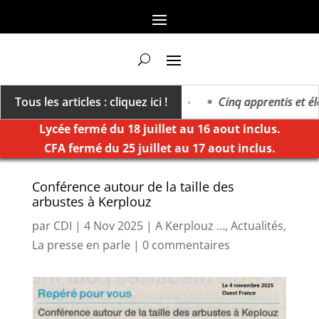
va vers un millésime des extrêmes »
Tous les articles : cliquez ici !
Cinq apprentis et élèv
Lycée fermé du 18 juillet au 16 aout inclus.
CFA fermé du 25 juillet au 17 aout inclus.
Conférence autour de la taille des
arbustes à Kerplouz
par
CDI
|
4 Nov 2025
|
A Kerplouz …
,
Actualités
,
La presse en parle
|
0 commentaires