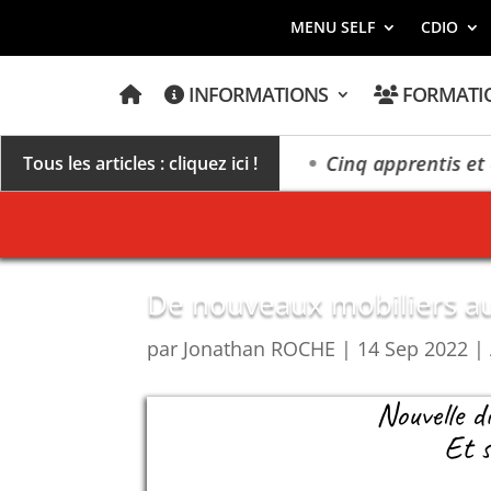
MENU SELF
CDIO
A
INFORMATIONS
FORMATI
C
C
U
E
n millésime des extrêmes »
Cinq apprentis et élè
Tous les articles : cliquez ici !
I
L
De nouveaux mobiliers au 
par
Jonathan ROCHE
|
14 Sep 2022
|
Nouvelle d
Et s