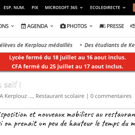
ESP. NUM.
PIX
MICROSOFT 365
ECOLEDIRECTE
ONS
AGENDA
PHOTOS
PRESSE
ves de Kerplouz médaillés
Des étudiants de Kerplo
Lycée fermé du 18 juillet au 16 aout inclus.
CFA fermé du 25 juillet au 17 aout inclus.
self !
A Kerplouz …
,
Restaurant scolaire
|
0 commentaires
isposition et nouveaux mobiliers au restaurant
i on prenait un peu de hauteur le temps du m