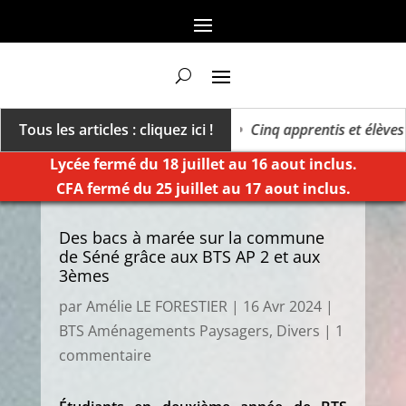
s un millésime des extrêmes »
Tous les articles : cliquez ici !
Cinq apprentis et élèves de 
Lycée fermé du 18 juillet au 16 aout inclus.
CFA fermé du 25 juillet au 17 aout inclus.
Des bacs à marée sur la commune
de Séné grâce aux BTS AP 2 et aux
3èmes
par
Amélie LE FORESTIER
|
16 Avr 2024
|
BTS Aménagements Paysagers
,
Divers
|
1
commentaire