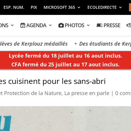
ESP. NUM.
PIX
MICROSOFT 365
ECOLEDIRECTE
ONS
AGENDA
PHOTOS
PRESSE
uz médaillés
Des étudiants de Kerplouz-LaSalle v
Lycée fermé du 18 juillet au 16 aout inclus.
CFA fermé du 25 juillet au 17 aout inclus.
es cuisinent pour les sans-abri
t Protection de la Nature
,
La presse en parle
|
0 com