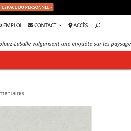
ESPACE DU PERSONNEL
EMPLOI
CONTACT
ACCÈS
ulgarisent une enquête sur les paysages
The beach
mentaires