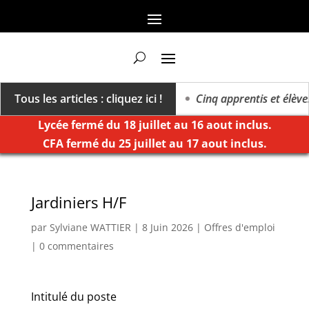
vers un millésime des extrêmes »
Tous les articles : cliquez ici !
Cinq apprentis et élèves 
Lycée fermé du 18 juillet au 16 aout inclus.
CFA fermé du 25 juillet au 17 aout inclus.
Jardiniers H/F
par
Sylviane WATTIER
|
8 Juin 2026
|
Offres d'emploi
|
0 commentaires
Intitulé du poste