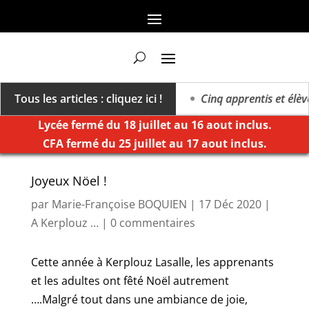
 vers un millésime des extrêmes »
Tous les articles : cliquez ici !
Cinq apprentis et élève
Lycée fermé du 18 juillet au 16 aout inclus.
CFA fermé du 25 juillet au 17 aout inclus.
Joyeux Nöel !
par
Marie-Françoise BOQUIEN
|
17 Déc 2020
|
A Kerplouz …
|
0 commentaires
Cette année à Kerplouz Lasalle, les apprenants
et les adultes ont fêté Noël autrement
….Malgré tout dans une ambiance de joie,