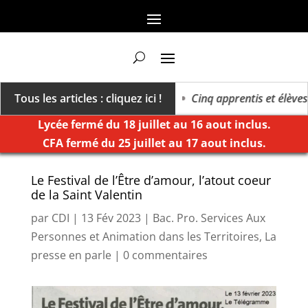
ers un millésime des extrêmes »
Tous les articles : cliquez ici !
Cinq apprentis et élèves d
Lycée fermé du 18 juillet au 16 aout inclus.
CFA fermé du 25 juillet au 17 aout inclus.
Le Festival de l’Être d’amour, l’atout coeur
de la Saint Valentin
par
CDI
|
13 Fév 2023
|
Bac. Pro. Services Aux
Personnes et Animation dans les Territoires
,
La
presse en parle
|
0 commentaires