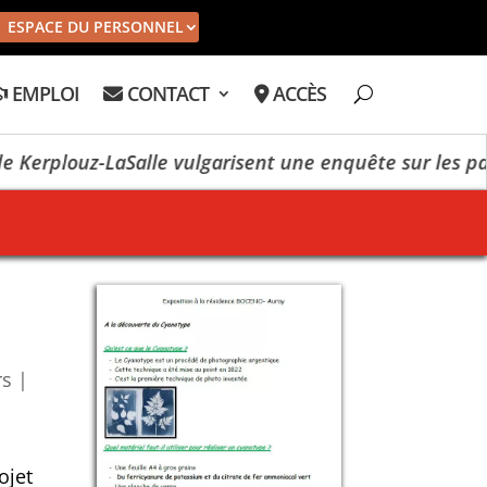
ESPACE DU PERSONNEL
EMPLOI
CONTACT
ACCÈS
erplouz-LaSalle vulgarisent une enquête sur les paysa
rs
|
ojet