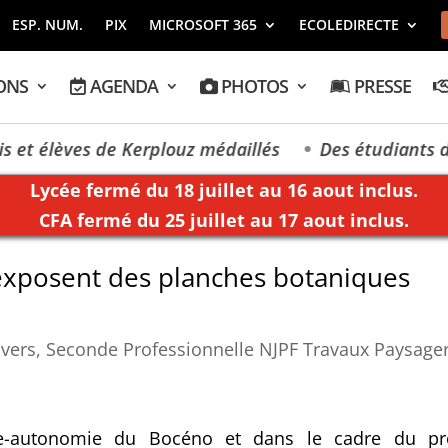
ESP. NUM.
PIX
MICROSOFT 365
ECOLEDIRECTE
ONS
AGENDA
PHOTOS
PRESSE
t élèves de Kerplouz médaillés
Des étudiants de K
Lycée fermé du 18 juillet au 16 aout inclus.
CFA fermé du 25 juillet au 17 aout inclus.
exposent des planches botaniques
ivers
,
Seconde Professionnelle NJPF Travaux Paysage
ce-autonomie du Bocéno et dans le cadre du pr