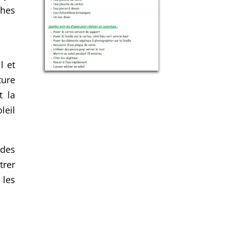
ches
l et
ture
t la
leil
 des
trer
 les