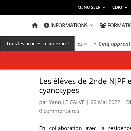
MENU SELF
CDIO
A
INFORMATIONS
FORMATI
C
C
U
E
ers un millésime des extrêmes »
Cinq apprentis e
Tous les articles : cliquez ici !
I
L
Les élèves de 2nde NJPF 
cyanotypes
par
Yann LE CALVE
|
22 Mai 2022
|
D
0 commentaires
En collaboration avec la résiden