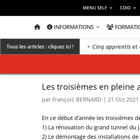
MENU SELF
CDIO
A
INFORMATIONS
FORMATI
C
C
U
E
un millésime des extrêmes »
Cinq apprentis et élè
Tous les articles : cliquez ici !
I
L
Les troisièmes en pleine 
par
François BERNARD
|
21 Oct 2021
En ce début d’année les troisièmes de l
1) La rénovation du grand tunnel du j
2) Le démontage des installations de