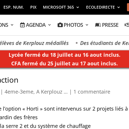
ESP. NUM.
PIX
MICROSOFT 365
ECOLEDIRECTE
ONS
AGENDA
PHOTOS
PRESSE
ves de Kerplouz médaillés
Des étudiants de Kerplo
Lycée fermé du 18 juillet au 16 aout inclus.
CFA fermé du 25 juillet au 17 aout inclus.
action
|
4eme-3eme
,
A Kerplouz …
|
1 commentaire
’option « Horti » sont intervenus sur 2 projets liés à l
ardin des frères
 la serre 2 et du système de chauffage