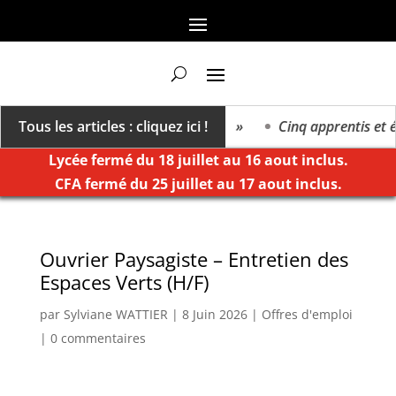
n va vers un millésime des extrêmes »
Tous les articles : cliquez ici !
Cinq apprentis et él
Lycée fermé du 18 juillet au 16 aout inclus.
CFA fermé du 25 juillet au 17 aout inclus.
Ouvrier Paysagiste – Entretien des
Espaces Verts (H/F)
par
Sylviane WATTIER
|
8 Juin 2026
|
Offres d'emploi
|
0 commentaires