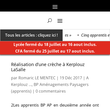
 On va vers un millésime des extrêmes »
Tous les articles : cliquez ici !
Cinq apprentis et 
Lycée fermé du 18 juillet au 16 aout inclus.
CFA fermé du 25 juillet au 17 aout inclus.
Réalisation d’une crèche à Kerplouz
LaSalle
par
Romaric LE MENTEC
|
19 Déc 2017
|
A
Kerplouz …
,
BP Aménagements Paysagers
(apprentis)
|
0 commentaires
2Les apprentis BP AP en deuxième année ont