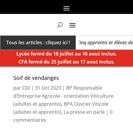
 un millésime des extrêmes »
Tous les articles : cliquez ici !
Cinq apprentis et élèves de K
Lycée fermé du 18 juillet au 16 aout inclus.
CFA fermé du 25 juillet au 17 aout inclus.
Soif de vendanges
par
CDI
|
31 Oct 2023
|
BP Responsable
d’Entreprise Agricole - orientation Viticulture
(adultes et apprentis)
,
BPA Ouvrier Viticole
(adultes et apprentis)
,
La presse en parle
|
0
commentaires