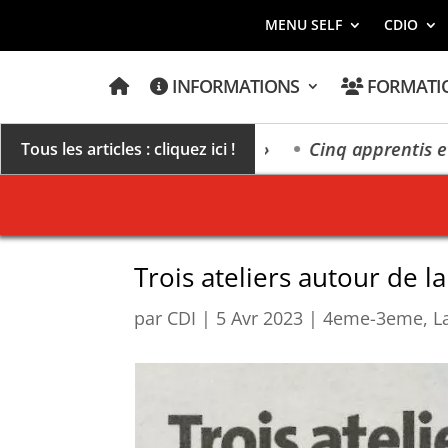
MENU SELF
CDIO
A
INFORMATIONS
FORMATI
C
C
U
E
millésime des extrêmes »
Cinq apprentis et élève
Tous les articles : cliquez ici !
I
L
Trois ateliers autour de 
par
CDI
|
5 Avr 2023
|
4eme-3eme
,
L