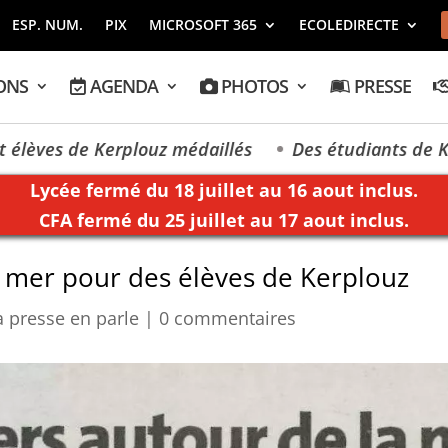
ESP. NUM.
PIX
MICROSOFT 365
ECOLEDIRECTE
ONS
AGENDA
PHOTOS
PRESSE
s de Kerplouz médaillés
Des étudiants de Kerplouz
Lycée fermé du 18 juillet au 16 aout inclus.
CFA fermé du 25 juillet au 17 aout inclus.
la mer pour des élèves de Kerplouz
a presse en parle
|
0 commentaires