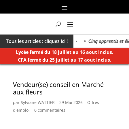
 va vers un millésime des extrêmes »
Tous les articles : cliquez ici !
Cinq apprentis et élè
Lycée fermé du 18 juillet au 16 aout inclus.
CFA fermé du 25 juillet au 17 aout inclus.
Vendeur(se) conseil en Marché
aux fleurs
par
Sylviane WATTIER
|
29 Mai 2026
|
Offres
d'emploi
|
0 commentaires