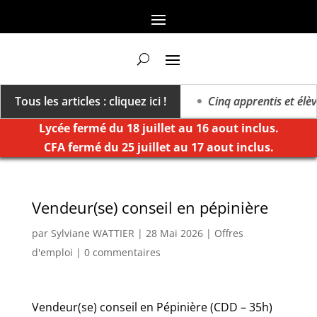
a vers un millésime des extrêmes »
Tous les articles : cliquez ici !
Cinq apprentis et élève
Lycée fermé du 18 juillet au 16 aout inclus.
CFA fermé du 25 juillet au 17 aout inclus.
Vendeur(se) conseil en pépinière
par
Sylviane WATTIER
|
28 Mai 2026
|
Offres
d'emploi
|
0 commentaires
Vendeur(se) conseil en Pépinière (CDD – 35h)