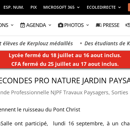
ESP. NUM.
PIX
MICROSOFT 365
ECOLEDIRECTE
ONS
AGENDA
PHOTOS
PRESSE
ves de Kerplouz médaillés
Des étudiants de Kerplo
Lycée fermé du 18 juillet au 16 aout inclus.
CFA fermé du 25 juillet au 17 aout inclus.
ECONDES PRO NATURE JARDIN PAYS
nde Professionnelle NJPF Travaux Paysagers
,
Sorties
ennent le ruisseau du Pont Christ
Salle ont participé, lundi 16 septembre, à un cha