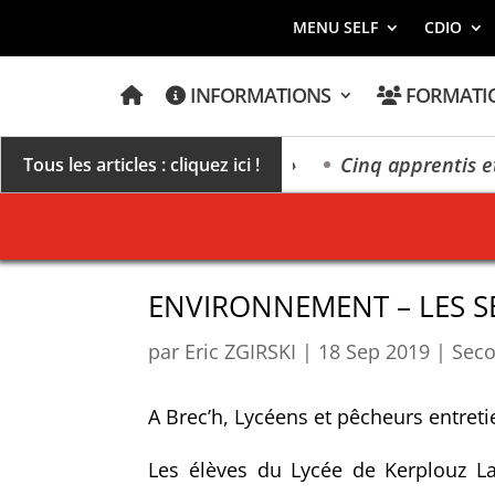
MENU SELF
CDIO
A
INFORMATIONS
FORMATI
C
C
U
E
un millésime des extrêmes »
Cinq apprentis et élè
Tous les articles : cliquez ici !
I
L
ENVIRONNEMENT – LES S
par
Eric ZGIRSKI
|
18 Sep 2019
|
Seco
A Brec’h, Lycéens et pêcheurs entreti
Les élèves du Lycée de Kerplouz La