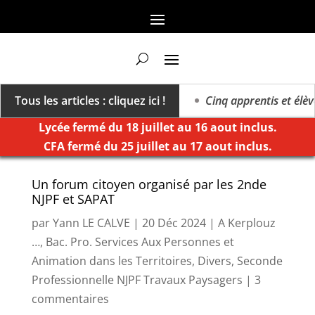
 vers un millésime des extrêmes »
Tous les articles : cliquez ici !
Cinq apprentis et élèves
Lycée fermé du 18 juillet au 16 aout inclus.
CFA fermé du 25 juillet au 17 aout inclus.
Un forum citoyen organisé par les 2nde
NJPF et SAPAT
par
Yann LE CALVE
|
20 Déc 2024
|
A Kerplouz
…
,
Bac. Pro. Services Aux Personnes et
Animation dans les Territoires
,
Divers
,
Seconde
Professionnelle NJPF Travaux Paysagers
|
3
commentaires