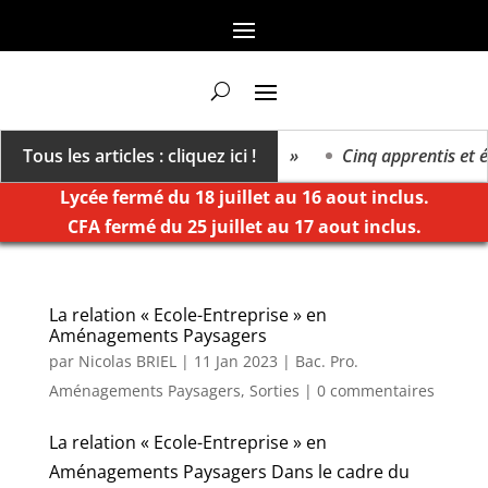
 va vers un millésime des extrêmes »
Tous les articles : cliquez ici !
Cinq apprentis et élè
Lycée fermé du 18 juillet au 16 aout inclus.
CFA fermé du 25 juillet au 17 aout inclus.
La relation « Ecole-Entreprise » en
Aménagements Paysagers
par
Nicolas BRIEL
|
11 Jan 2023
|
Bac. Pro.
Aménagements Paysagers
,
Sorties
|
0 commentaires
La relation « Ecole-Entreprise » en
Aménagements Paysagers Dans le cadre du