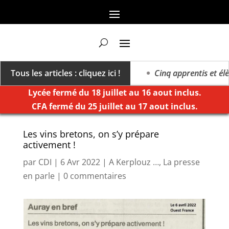
a vers un millésime des extrêmes »
Tous les articles : cliquez ici !
Cinq apprentis et élève
Lycée fermé du 18 juillet au 16 aout inclus.
CFA fermé du 25 juillet au 17 aout inclus.
Les vins bretons, on s’y prépare
activement !
par
CDI
|
6 Avr 2022
|
A Kerplouz …
,
La presse
en parle
|
0 commentaires