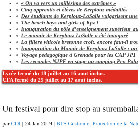
« On va vers un millésime des extrêmes »
Cinq apprentis et élèves de Kerplouz médaillés
Des étudiants de Kerplouz-LaSalle vulgarisent une
The beach boys and girls of Kpz !
Inauguration du pôle d’enseignement supérieur au
Le manoir de Kerplouz-LaSalle a été inauguré
La filière viticole bretonne croît, encore faut-il tro
Inauguration du Manoir de Kerplouz LaSalle : un 
Voyage pédagogique à Grenade pour les CAP JP1
Les secondes NJPF en stage au camping Pen Pal
Lycée fermé du 18 juillet au 16 aout inclus.
CFA fermé du 25 juillet au 17 aout inclus.
Un festival pour dire stop au suremball
par
CDI
|
24 Jan 2019
|
BTS Gestion et Protection de la Nat