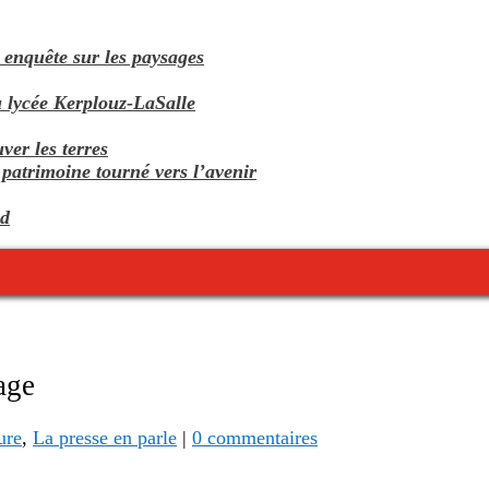
 enquête sur les paysages
 lycée Kerplouz-LaSalle
uver les terres
patrimoine tourné vers l’avenir
ud
age
ure
,
La presse en parle
|
0 commentaires