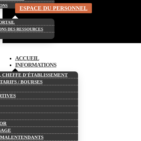
ONS
ESPACE DU PERSONNEL
PORTAIL
ONS DES RESSOURCES
ACCUEIL
INFORMATIONS
É, CHEFFE D’ÉTABLISSEMENT
TARIFS / BOURSES
RTIVES
IOR
SAGE
T MALENTENDANTS