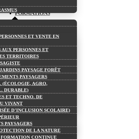
RASMUS
FORMATIONS
 PERSONNES ET VENTE EN
S AUX PERSONNES ET
ES TERRITOIRES
YSAGISTE
 JARDINS PAYSAGE FORÊT
EMENTS PAYSAGERS
. (ÉCOLOGIE, AGRO,
L. DURABLE)
ES ET TECHNO. DE
U VIVANT
ISÉE D’INCLUSION SCOLAIRE)
PÉRIEUR
S PAYSAGERS
ROTECTION DE LA NATURE
T FORMATION CONTINUE